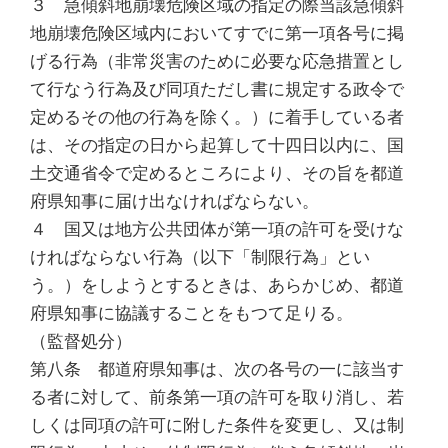
３ 急傾斜地崩壊危険区域の指定の際当該急傾斜
地崩壊危険区域内においてすでに第一項各号に掲
げる行為（非常災害のために必要な応急措置とし
て行なう行為及び同項ただし書に規定する政令で
定めるその他の行為を除く。）に着手している者
は、その指定の日から起算して十四日以内に、国
土交通省令で定めるところにより、その旨を都道
府県知事に届け出なければならない。
４ 国又は地方公共団体が第一項の許可を受けな
ければならない行為（以下「制限行為」とい
う。）をしようとするときは、あらかじめ、都道
府県知事に協議することをもつて足りる。
（監督処分）
第八条 都道府県知事は、次の各号の一に該当す
る者に対して、前条第一項の許可を取り消し、若
しくは同項の許可に附した条件を変更し、又は制