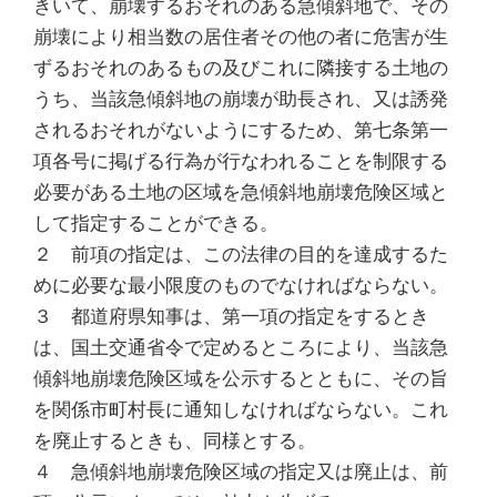
きいて、崩壊するおそれのある急傾斜地で、その
崩壊により相当数の居住者その他の者に危害が生
ずるおそれのあるもの及びこれに隣接する土地の
うち、当該急傾斜地の崩壊が助長され、又は誘発
されるおそれがないようにするため、第七条第一
項各号に掲げる行為が行なわれることを制限する
必要がある土地の区域を急傾斜地崩壊危険区域と
して指定することができる。
２ 前項の指定は、この法律の目的を達成するた
めに必要な最小限度のものでなければならない。
３ 都道府県知事は、第一項の指定をするとき
は、国土交通省令で定めるところにより、当該急
傾斜地崩壊危険区域を公示するとともに、その旨
を関係市町村長に通知しなければならない。これ
を廃止するときも、同様とする。
４ 急傾斜地崩壊危険区域の指定又は廃止は、前