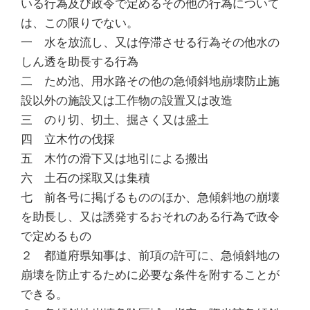
いる行為及び政令で定めるその他の行為について
は、この限りでない。
一 水を放流し、又は停滞させる行為その他水の
しん透を助長する行為
二 ため池、用水路その他の急傾斜地崩壊防止施
設以外の施設又は工作物の設置又は改造
三 のり切、切土、掘さく又は盛土
四 立木竹の伐採
五 木竹の滑下又は地引による搬出
六 土石の採取又は集積
七 前各号に掲げるもののほか、急傾斜地の崩壊
を助長し、又は誘発するおそれのある行為で政令
で定めるもの
２ 都道府県知事は、前項の許可に、急傾斜地の
崩壊を防止するために必要な条件を附することが
できる。