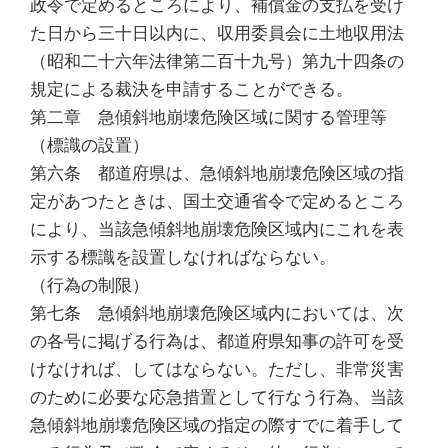
政令で定めるところにより、補償金の支払を受け
た日から三十日以内に、収用委員会に土地収用法
（昭和二十六年法律第二百十九号）第九十四条の
規定による裁決を申請することができる。
第二章 急傾斜地崩壊危険区域に関する管理等
（標識の設置）
第六条 都道府県は、急傾斜地崩壊危険区域の指
定があつたときは、国土交通省令で定めるところ
により、当該急傾斜地崩壊危険区域内にこれを表
示する標識を設置しなければならない。
（行為の制限）
第七条 急傾斜地崩壊危険区域内においては、次
の各号に掲げる行為は、都道府県知事の許可を受
けなければ、してはならない。ただし、非常災害
のために必要な応急措置として行なう行為、当該
急傾斜地崩壊危険区域の指定の際すでに着手して