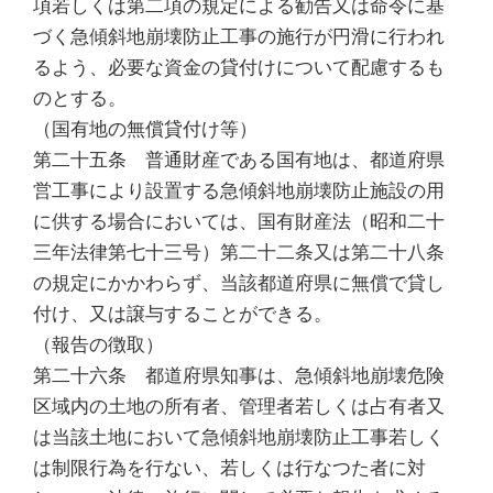
項若しくは第二項の規定による勧告又は命令に基
づく急傾斜地崩壊防止工事の施行が円滑に行われ
るよう、必要な資金の貸付けについて配慮するも
のとする。
（国有地の無償貸付け等）
第二十五条 普通財産である国有地は、都道府県
営工事により設置する急傾斜地崩壊防止施設の用
に供する場合においては、国有財産法（昭和二十
三年法律第七十三号）第二十二条又は第二十八条
の規定にかかわらず、当該都道府県に無償で貸し
付け、又は譲与することができる。
（報告の徴取）
第二十六条 都道府県知事は、急傾斜地崩壊危険
区域内の土地の所有者、管理者若しくは占有者又
は当該土地において急傾斜地崩壊防止工事若しく
は制限行為を行ない、若しくは行なつた者に対